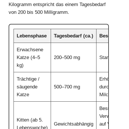
Kilogramm entspricht das einem Tagesbedarf
von 200 bis 500 Milligramm.
Lebensphase
Tagesbedarf (ca.)
Besonderhei
Erwachsene
Katze (4–5
200–500 mg
Standardvers
kg)
Trächtige /
Erhöhter Beda
säugende
500–700 mg
durch Föten 
Katze
Milchprodukti
Bessere
Verwertung, 
Kitten (ab 5.
Gewichtsabhängig
auf Versorgu
Lebenswoche)