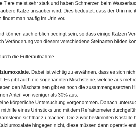
iere meist sehr stark und haben Schmerzen beim Wasserlassen 
aubere Katze unsauber wird. Dies bedeutet, dass der Urin nicht 
findet man häufig im Urin vor.
d können auch erblich bedingt sein, so dass einige Katzen Ver
ach Veränderung von diesem verschiedene Steinarten bilden kö
durch die Futteraufnahme.
alziumoxalate
. Dabei ist wichtig zu erwähnen, dass es sich ni
eht. Es gibt auch die sogenannten Mischsteine, welche aus mehr
ben den Mischsteinen gibt es noch die zusammengesetzten Harns
nen Anteil von weniger als 30% aus.
emeine körperliche Untersuchung vorgenommen. Danach untersuc
mithilfe eines Urinsticks und mit dem Refraktometer durchgefüh
arnsteine sichtbar zu machen. Die zuvor bestimmten Kristalle 
. Kalziumoxalate hingegen nicht, diese müssen dann operativ ent