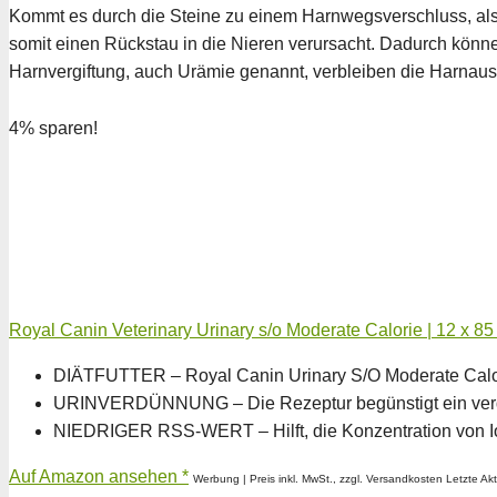
Kommt es durch die Steine zu einem Harnwegsverschluss, also 
somit einen Rückstau in die Nieren verursacht. Dadurch könn
Harnvergiftung, auch Urämie genannt, verbleiben die Harnauss
4% sparen!
Royal Canin Veterinary Urinary s/o Moderate Calorie | 12 x 85 
DIÄTFUTTER – Royal Canin Urinary S/O Moderate Calori
URINVERDÜNNUNG – Die Rezeptur begünstigt ein verdünnt
NIEDRIGER RSS-WERT – Hilft, die Konzentration von Ione
Auf Amazon ansehen *
Werbung | Preis inkl. MwSt., zzgl. Versandkosten Letzte Ak