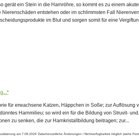
gerät ein Stein in die Harnröhre, so kommt es zu einem akuten
e Nierenschäden entstehen oder im schlimmsten Fall Nierenversa
cheidungsprodukte im Blut und sorgen somit für eine Vergiftun
g...*
e für erwachsene Katzen, Häppchen in Soße; zur Auflösung vo
es Harnmilieu; so wird ein für die Bildung von Struvit- und.
n zu senken, die zur Harnkristallbildung beitragen; zur...
tualisierung am 7.08.2026
Zwischenzeitliche Änderungen / Nichtverfügbarkeit möglich (siehe Foot