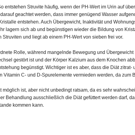
 entstehen Struvite häufig, wenn der PH-Wert im Urin auf über 7
 darauf geachtet werden, dass immer genügend Wasser aufgenomm
Kristalle entstehen. Auch Übergewicht, Inaktivität und Wohnun
hr lagern sich ab und begünstigen wieder die Bildung von Krist
 Struviten und liegt ab einem PH-Wert von sieben frei vor.
ordnete Rolle, während mangelnde Bewegung und Übergewicht auc
chsel gestört ist und der Körper Kalzium aus dem Knochen abba
tstehung begünstigt. Wichtiger ist es aber, dass die Diät zitra
ten Vitamin C- und D-Spurelemente vermieden werden, da zum B
 möglich ist, aber nicht unbedingt ratsam, da es sehr wahrscheinl
r Behandlung ausschließlich die Diät gefüttert werden darf, d
ustande kommen kann.