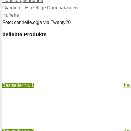
Kategorien
Haustiergesundheit
Giardien – Einzellige Darmparasiten
Hufrehe
Foto: cannelle.olga via Twenty20
beliebte Produkte
Bestseller Nr. 1
hau