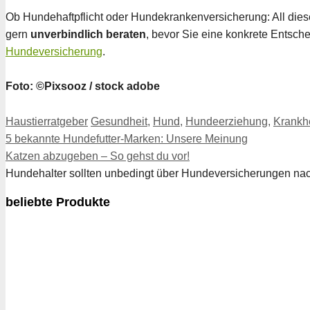
Ob Hundehaftpflicht oder Hundekrankenversicherung: All die
gern
unverbindlich beraten
, bevor Sie eine konkrete Entschei
Hundeversicherung
.
Foto: ©Pixsooz / stock adobe
Kategorien
Schlagwörter
Haustierratgeber
Gesundheit
,
Hund
,
Hundeerziehung
,
Krankh
5 bekannte Hundefutter-Marken: Unsere Meinung
Katzen abzugeben – So gehst du vor!
Hundehalter sollten unbedingt über Hundeversicherungen nac
beliebte Produkte