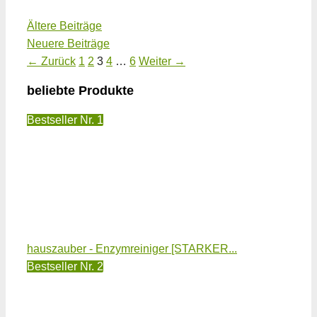
Ältere Beiträge
Neuere Beiträge
Seite
Seite
Seite
Seite
Seite
←
Zurück
1
2
3
4
…
6
Weiter
→
beliebte Produkte
Bestseller Nr. 1
hauszauber - Enzymreiniger [STARKER...
Bestseller Nr. 2